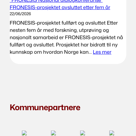
FRONESIS-prosjektet avsluttet etter fem år
22/06/2026
FRONESIS-prosjektet fullført og avsluttet Etter
nesten fem år med forskning, utprøving og
nasjonalt samarbeid er FRONESIS-prosjektet nå
fullført og avsluttet. Prosjektet har bidratt til ny
:
kunnskap om hvordan Norge kan…
Les mer
FRONESIS
prosjektet
avsluttet
etter
fem
år
Kommunepartnere