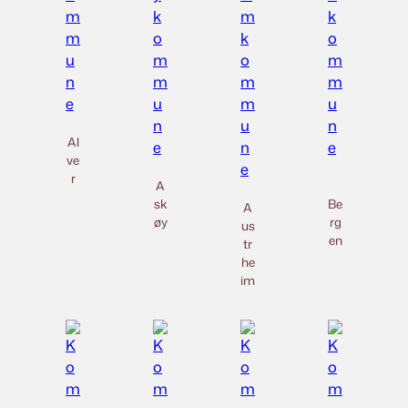
Al
ve
r
A
sk
Be
A
øy
rg
us
en
tr
he
im