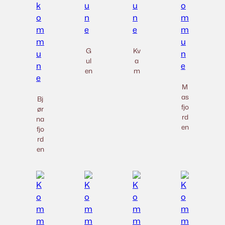
G
Kv
ul
a
en
m
M
as
Bj
fjo
ør
rd
na
en
fjo
rd
en