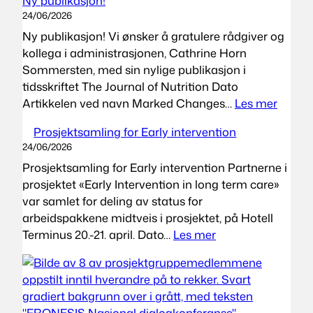
Ny publikasjon!
24/06/2026
Ny publikasjon! Vi ønsker å gratulere rådgiver og
kollega i administrasjonen, Cathrine Horn
Sommersten, med sin nylige publikasjon i
tidsskriftet The Journal of Nutrition Dato
:
Artikkelen ved navn Marked Changes…
Les mer
Ny
Prosjektsamling for Early intervention
publik
24/06/2026
Prosjektsamling for Early intervention Partnerne i
prosjektet «Early Intervention in long term care»
var samlet for deling av status for
arbeidspakkene midtveis i prosjektet, på Hotell
:
Terminus 20.-21. april. Dato…
Les mer
Prosjektsamling
for
Early
intervention