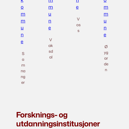
V
os
s
V
ak
Ø
sd
yg
S
al
ar
a
de
m
n
na
ng
er
Forsknings- og
utdanningsinstitusjoner