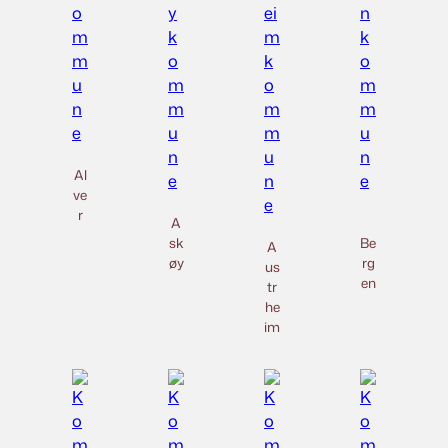
Al
ve
r
A
sk
Be
A
øy
rg
us
en
tr
he
im