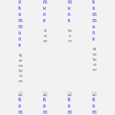
G
Kv
ul
a
en
m
M
as
Bj
fjo
ør
rd
na
en
fjo
rd
en