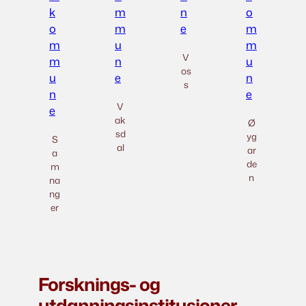
V
os
s
V
ak
Ø
sd
yg
S
al
ar
a
de
m
n
na
ng
er
Forsknings- og
utdanningsinstitusjoner