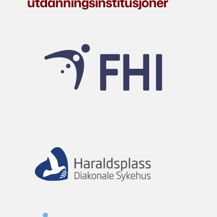
utdanningsinstitusjoner