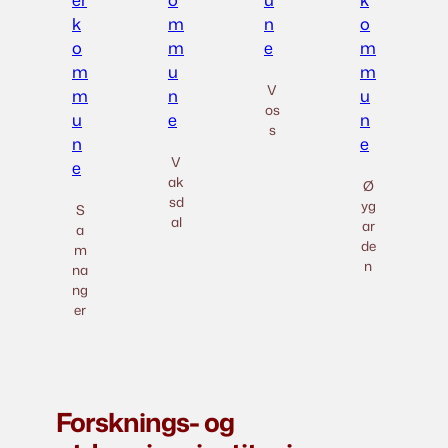
V
os
s
V
ak
Ø
sd
yg
S
al
ar
a
de
m
n
na
ng
er
Forsknings- og