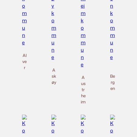
Al
ve
r
A
sk
Be
A
øy
rg
us
en
tr
he
im