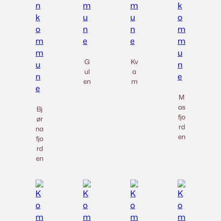
G
Kv
ul
a
en
m
M
as
Bj
fjo
ør
rd
na
en
fjo
rd
en